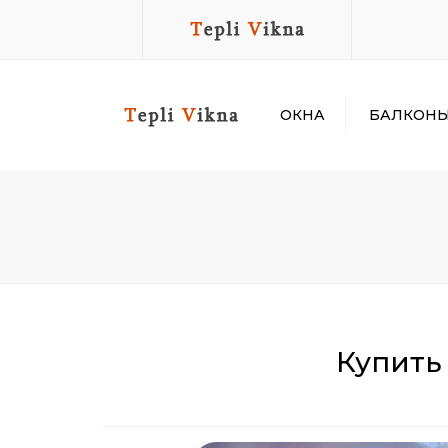
ОКНА
БАЛКОН
REHAU EURO 60
БАЛКОН ПОД КЛ
RAHAU EURO 70
УТЕПЛЕНИЕ БАЛ
REHAU BRILLANT-
ОСТЕКЛЕНИЕ БА
DESIGN
И ЛОДЖИЙ
REHAU GENEO
СВАРКА БАЛКОН
Купить