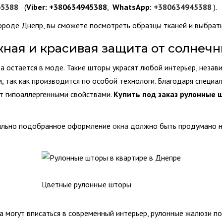
45388
(
Viber:
+380634945388
,
WhatsApp:
+380634945388
).
городе Днепр, вы сможете посмотреть образцы тканей и выбрать
ная и красивая защита от солнечн
да остается в моде. Такие шторы украсят любой интерьер, незав
 так как производится по особой технологи. Благодаря специа
т гипоаллергенными свойствами.
Купить под
заказ рулонные 
вильно подобранное оформление
окна
должно быть продумано не
Цветные рулонные шторы
да могут вписаться в современный интерьер, рулонные жалюзи п