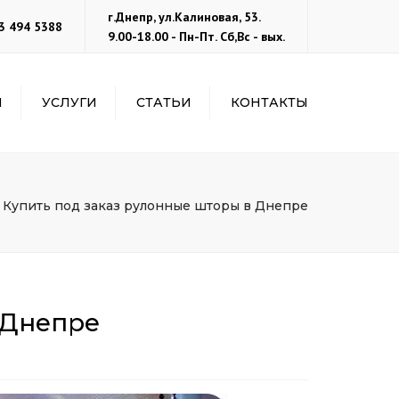
×
г.Днепр, ул.Калиновая, 53.
3 494 5388
9.00-18.00 - Пн-Пт. Сб,Вс - вых.
И
УСЛУГИ
СТАТЬИ
КОНТАКТЫ
И
РЕМОНТ ОКОН
ПОРТФОЛИО
РЕГУЛИРОВКА ОКОН И
ДВЕРЕЙ
Купить под заказ рулонные шторы в Днепре
ЗАМЕНА И РЕМОНТ
ФУРНИТУРЫ ОКОН И
ДВЕРЕЙ
ЗАМЕНА УПЛОТНИТЕЛЯ
НА ОКНАХ
 Днепре
ЗАМЕНА РУЧЕК
РЕМОНТ
АЛЮМИНИЕВЫХ ОКОН
И ДВЕРЕЙ