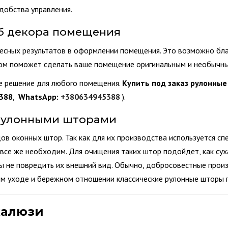
удобства управления.
б декора помещения
сных результатов в оформлении помещения. Это возможно бла
етом поможет сделать ваше помещение оригинальным и необычн
е решение для любого помещения.
Купить под
заказ рулонные
388
,
WhatsApp:
+380634945388
).
 рулонными шторами
в оконных штор. Так как для их производства используется спе
 все же необходим. Для очищения таких штор подойдет, как суха
ы не повредить их внешний вид. Обычно, добросовестные произ
м уходе и бережном отношении классические рулонные шторы п
жалюзи