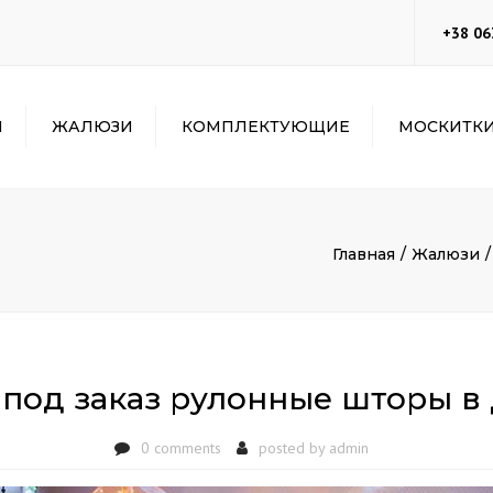
+38 06
Ы
ЖАЛЮЗИ
КОМПЛЕКТУЮЩИЕ
МОСКИТК
ЮЧ
ГОРИЗОНТАЛЬНЫЕ
ОКОННЫЙ
МОСКИТНЫЕ СЕТК
ЖАЛЮЗИ
ПРОВЕТРИВАТЕЛЬ
ОКОННЫЕ
КОНА
ВЕРТИКАЛЬНЫЕ
ОТЛИВЫ НА ОКНА
АНТИКОШКА
ЛКОНА
Главная
Жалюзи
ЖАЛЮЗИ
ПОДОКОННИКИ DANKE
РУЛОННЫЕ ШТОРЫ
А
МРАМОРНЫЕ
ПОДОКОННИКИ
КАМЕННЫЕ
ПОДОКОННИКИ
 под заказ рулонные шторы в
0 comments
posted by
admin