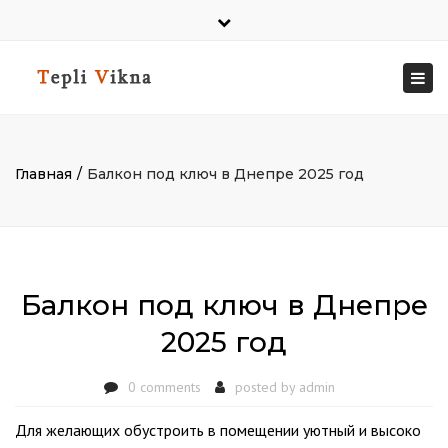
×
Close
top
Togg
г.Днепр, ул.Калиновая, 53.
bar
navi
+38 063 494 5388
9.00-18.00 - Пн-Пт. Сб,Вс - вых.
Главная
Балкон под ключ в Днепре 2025 год
Балкон под ключ в Днепре
2025 год
0 comments
posted by
admin
Для желающих обустроить в помещении уютный и высоко