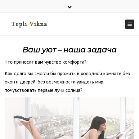
×
Close
top
Togg
г.Днепр, ул.Калиновая, 53.
bar
navi
+38 063 494 5388
9.00-18.00 - Пн-Пт. Сб,Вс - вых.
Ваш уют – наша задача
Что приносит вам чувство комфорта?
Как долго вы смогли бы прожить в холодной комнате без
окон и дверей, без возможности увидеть мир,
почувствовать первые лучи солнца?